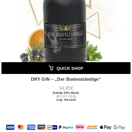
QUICK SHOP
DRY GIN – „Der Bodenständige“
34,95
€
Enthält 19% MwSt.
(
69,90
€
/ 1 L)
zzgl.
Versand