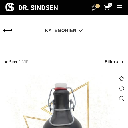
encodedScript:
0
0
KATEGORIEN
Filters
Start
VIP