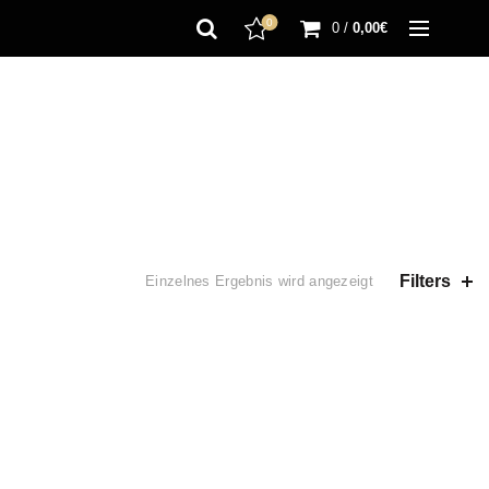
0
0
/
0,00
€
Filters
Einzelnes Ergebnis wird angezeigt