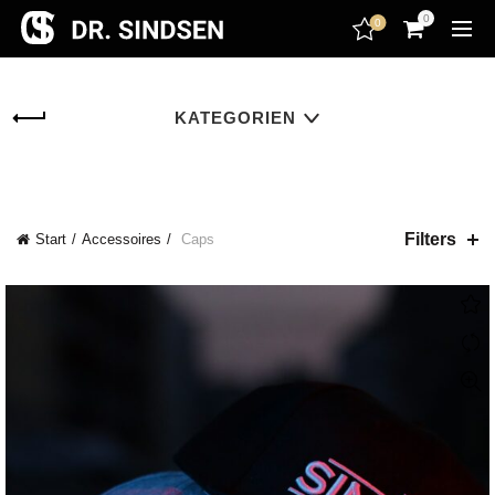
encodedScript:
0
0
KATEGORIEN
Filters
Start
Accessoires
Caps